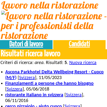
Lavoro nella ristorazione
Datori di lavoro
Candidati
Risultati ricerca lavoro
Criteri di ricerca:
area
. Risultati:
5
.
Nuova ricerca
Ascona Parkhotel Delta Wellbeing Resort - Cuoco
(M/F)
[
Svizzera
], 11/05/2023
Finanziamenti a persone che hanno bisogno
[
Svizzera
], 05/06/2018
ristorante italiano in svizzera
[
Svizzera
],
06/11/2016
cerco pizzaiolo - aiuto cuoco
[
Svizzera
],