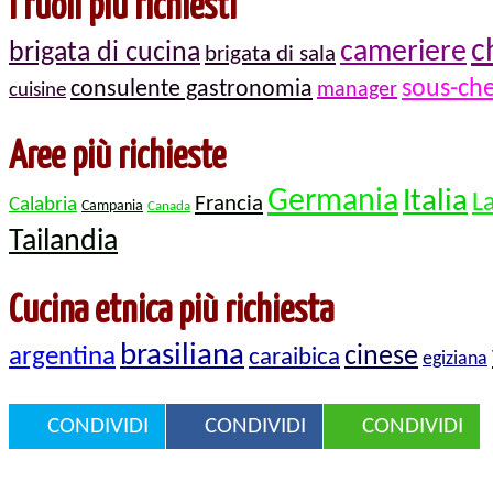
I ruoli più richiesti
c
cameriere
brigata di cucina
brigata di sala
sous-che
consulente gastronomia
manager
cuisine
Aree più richieste
Germania
Italia
L
Francia
Calabria
Campania
Canada
Tailandia
Cucina etnica più richiesta
brasiliana
cinese
argentina
caraibica
egiziana
CONDIVIDI
CONDIVIDI
CONDIVIDI