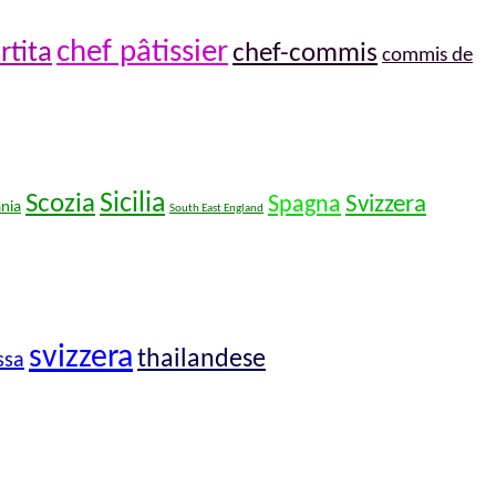
chef pâtissier
rtita
chef-commis
commis de
Sicilia
Scozia
Spagna
Svizzera
nia
South East England
svizzera
thailandese
ssa