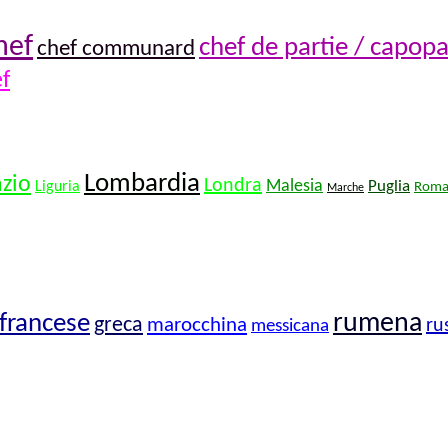
hef
chef de partie / capopa
chef communard
f
Lombardia
azio
Londra
Malesia
Puglia
Liguria
Roma
Marche
rumena
francese
greca
marocchina
ru
messicana